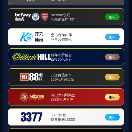
提示: 网站导航组件在当前页面和配置下，
2025-04-2
没有获得可显示的导航项。
4月25日，太阳集团t
育基地”揭牌仪式。国际教
席了仪式。太阳集团tyc13
揭牌仪式上，双方领
来华留学生提供更多了解
双方领导共同为“桂林理工
揭牌仪式后，留学生
笔，在宣纸上认真临摹汉
区，同学们体验了中医问
的精彩表演，并在老师们
化遗产的艺术魅力。通过这
社山桥社区位于东江
北路，面积0.45平方千